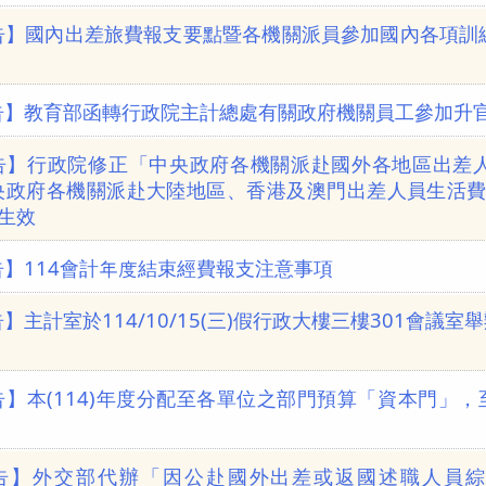
告】國內出差旅費報支要點暨各機關派員參加國內各項訓
告】教育部函轉行政院主計總處有關政府機關員工參加升官
告】行政院修正「中央政府各機關派赴國外各地區出差
央政府各機關派赴大陸地區、香港及澳門出差人員生活費日
日生效
告】114會計年度結束經費報支注意事項
】主計室於114/10/15(三)假行政大樓三樓301會議
」
告】本(114)年度分配至各單位之部門預算「資本門」，
告】外交部代辦「因公赴國外出差或返國述職人員綜合保險