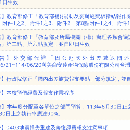
1日生效
告】教育部修正「教育部補(捐)助及委辦經費核撥結報作
、附件1之2、附件1之3、附件2、第8點附件1之4、附件
告】教育部修正「教育部及所屬機關（構）辦理各類會議
點」第二點、第六點規定，並自即日生效
告】外交部代辦「因公赴國外出差或返國述
/06/21~114/06/20與美商安達產物保險股份有限公
告】行政院修正「國內出差旅費報支要點」部分規定，並自1
告】本校預借經費及報支作業程序
告】本年度分配至各單位之部門預算，113年6月30日止
30日止之執行率應達90%。
告】0403地震損失重建及修復經費報支注意事項