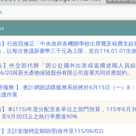
s
s
告】行政院修正「中央政府各機關學校出席費及稿費支給
，以每次會議新臺幣三千元為上限，並自116.01.01生
告】外交部代辦「因公赴國外出差或返國述職人員綜合保險
/06/20與新光產物保險股份有限公司簽署共同供應契約」
停服務 】 會計網路請購服務系統將於6月15日（一）8：
維護作業
】本(115)年度分配至各單位之部門預算，115年6月
，至9月30日止之執行率應達90%
】主計室徵聘定期助理(收件至115/06/02)