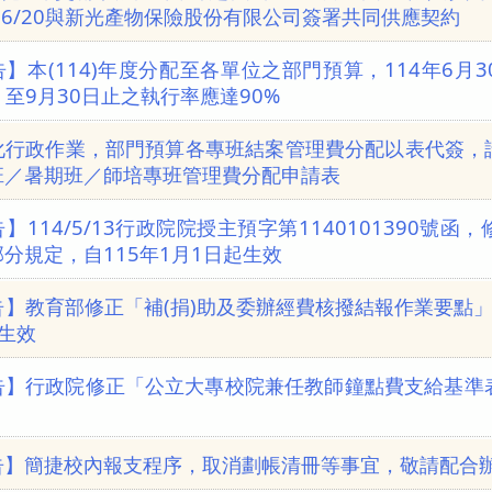
/06/20與新光產物保險股份有限公司簽署共同供應契約
】本(114)年度分配至各單位之部門預算，114年6月
，至9月30日止之執行率應達90%
化行政作業，部門預算各專班結案管理費分配以表代簽，
班／暑期班／師培專班管理費分配申請表
】114/5/13行政院院授主預字第1140101390號
分規定，自115年1月1日起生效
】教育部修正「補(捐)助及委辦經費核撥結報作業要點」第
起生效
告】行政院修正「公立大專校院兼任教師鐘點費支給基準表
告】簡捷校內報支程序，取消劃帳清冊等事宜，敬請配合