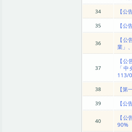
【公
34
【公
35
【公
36
業」
【公
「中
37
113/
【第
38
【公告
39
【公
40
90%