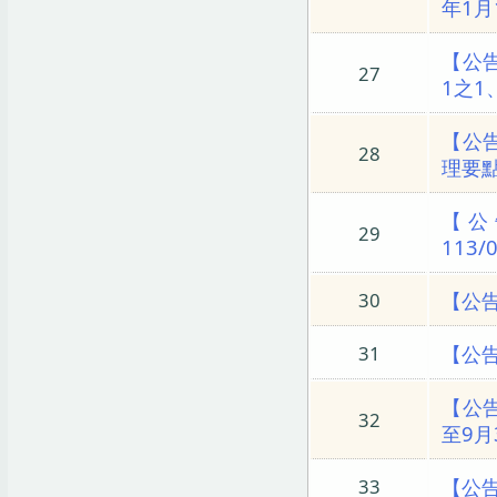
年1月
【公
27
1之1
【公
28
理要
【公
29
113
【公
30
【公
31
【公
32
至9月
【公
33