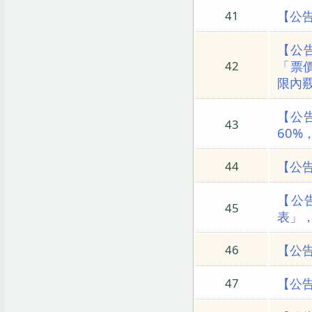
【公
41
【公
「票
42
限內
【公告
43
60%
【公
44
【公
45
表」，
【公
46
【公告
47