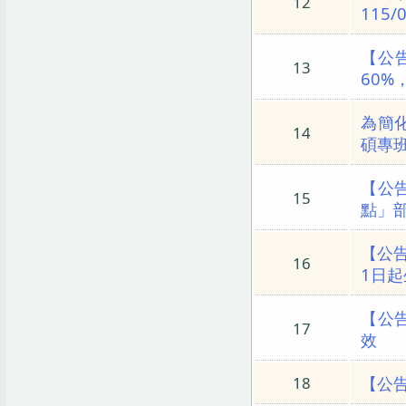
12
115
【公告
13
60%
為簡
14
碩專
【公告
15
點」部
【公告
16
1日
【公
17
效
【公
18