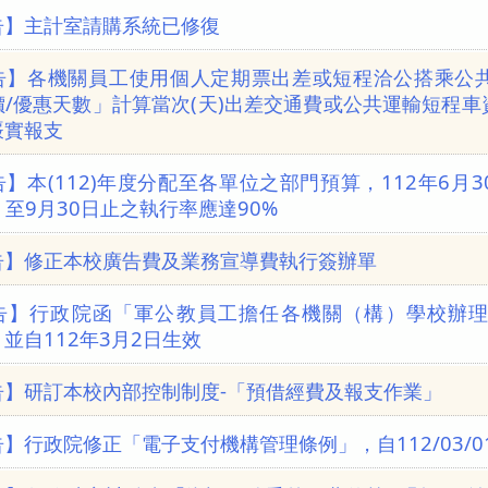
告】主計室請購系統已修復
告】各機關員工使用個人定期票出差或短程洽公搭乘公
價/優惠天數」計算當次(天)出差交通費或公共運輸短程
覈實報支
】本(112)年度分配至各單位之部門預算，112年6月
，至9月30日止之執行率應達90%
告】修正本校廣告費及業務宣導費執行簽辦單
告】行政院函「軍公教員工擔任各機關（構）學校辦
並自112年3月2日生效
告】研訂本校內部控制制度-「預借經費及報支作業」
】行政院修正「電子支付機構管理條例」，自112/03/0