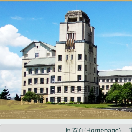
跳
到
主
要
內
容
區
回首頁(Homepage)