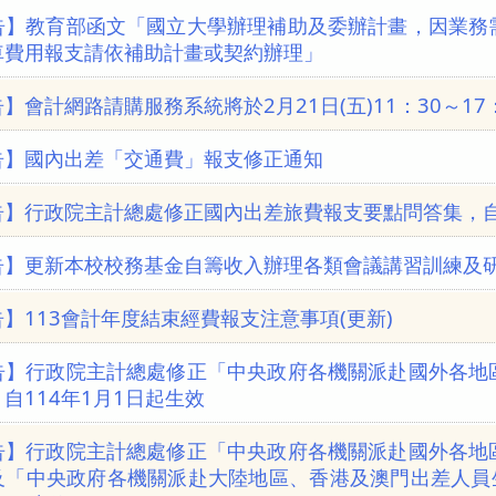
告】教育部函文「國立大學辦理補助及委辦計畫，因業務
車費用報支請依補助計畫或契約辦理」
】會計網路請購服務系統將於2月21日(五)11：30～1
告】國內出差「交通費」報支修正通知
告】行政院主計總處修正國內出差旅費報支要點問答集，自1
告】更新本校校務基金自籌收入辦理各類會議講習訓練及研
】113會計年度結束經費報支注意事項(更新)
告】行政院主計總處修正「中央政府各機關派赴國外各地
自114年1月1日起生效
告】行政院主計總處修正「中央政府各機關派赴國外各地
及「中央政府各機關派赴大陸地區、香港及澳門出差人員生