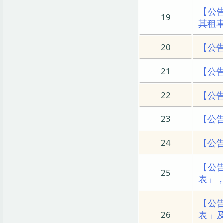
【公
19
其租
【公告
20
【公
21
【公
22
【公
23
【公告
24
【公
25
表」，
【公
表」
26