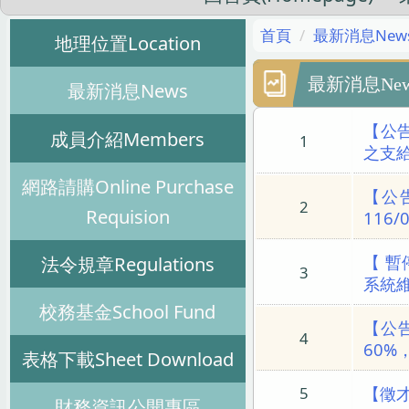
首頁
最新消息New
地理位置Location
最新消息New
最新消息News
【公
成員介紹Members
1
之支給
網路請購Online Purchase
【公
2
Requision
116
【 暫
法令規章Regulations
3
系統
校務基金School Fund
【公告
4
60%
表格下載Sheet Download
【徵才
5
財務資訊公開專區