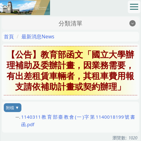
跳
到
主
分類清單
要
內
地理位置Location
首頁
最新消息News
容
區
最新消息News
【公告】教育部函文「國立大學辦
成員介紹Members
理補助及委辦計畫，因業務需要，
有出差租賃車輛者，其租車費用報
網路請購Online Purchase Requision
支請依補助計畫或契約辦理」
法令規章Regulations
校務基金School Fund
表格下載Sheet Download
1140311教育部臺教會(一)字第1140018199號書
函.pdf
財務資訊公開專區Financial Information Zone
瀏覽數:
1020
SOP 標準作業程序 Standard Operating Procedures