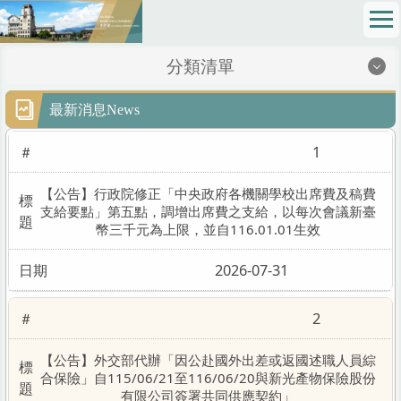
跳
到
主
分類清單
要
內
地理位置Location
最新消息News
容
區
最新消息News
1
成員介紹Members
【公告】行政院修正「中央政府各機關學校出席費及稿費
支給要點」第五點，調增出席費之支給，以每次會議新臺
網路請購Online Purchase Requision
幣三千元為上限，並自116.01.01生效
法令規章Regulations
2026-07-31
校務基金School Fund
2
表格下載Sheet Download
【公告】外交部代辦「因公赴國外出差或返國述職人員綜
財務資訊公開專區Financial Information Zone
合保險」自115/06/21至116/06/20與新光產物保險股份
有限公司簽署共同供應契約」
SOP 標準作業程序 Standard Operating Procedures