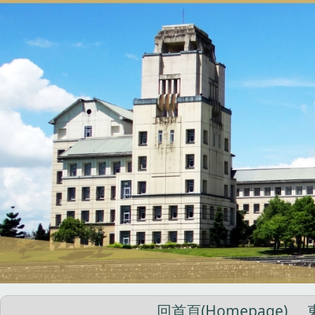
跳
到
主
要
內
容
區
回首頁(Homepage)