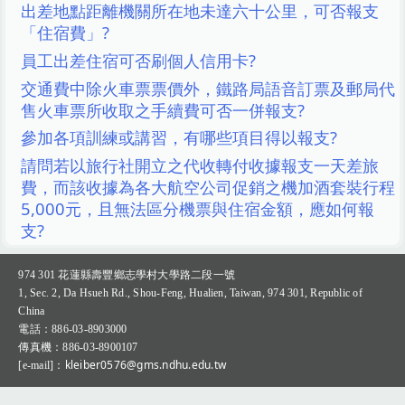
出差地點距離機關所在地未達六十公里，可否報支
「住宿費」?
Q&A專區(Q＆A Zone)
員工出差住宿可否刷個人信用卡?
交通費中除火車票票價外，鐵路局語音訂票及郵局代
售火車票所收取之手續費可否一併報支?
參加各項訓練或講習，有哪些項目得以報支?
請問若以旅行社開立之代收轉付收據報支一天差旅
費，而該收據為各大航空公司促銷之機加酒套裝行程
5,000元，且無法區分機票與住宿金額，應如何報
支?
974 301
花蓮縣壽豐鄉志學村大學路二段一號
1, Sec. 2, Da Hsueh Rd., Shou-Feng, Hualien, Taiwan, 974 301, Republic of
China
：
電話
886-03-8903000
：
傳真機
886-03-8900107
：kleiber0576@gms.ndhu.edu.tw
[e-mail]