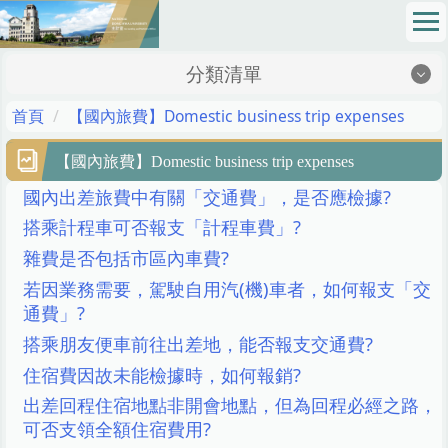
跳
到
主
分類清單
要
內
地理位置Location
首頁
【國內旅費】Domestic business trip expenses
容
區
最新消息News
【國內旅費】Domestic business trip expenses
國內出差旅費中有關「交通費」，是否應檢據?
成員介紹Members
搭乘計程車可否報支「計程車費」?
網路請購Online Purchase Requision
雜費是否包括市區內車費?
法令規章Regulations
若因業務需要，駕駛自用汽(機)車者，如何報支「交
通費」?
校務基金School Fund
搭乘朋友便車前往出差地，能否報支交通費?
表格下載Sheet Download
住宿費因故未能檢據時，如何報銷?
出差回程住宿地點非開會地點，但為回程必經之路，
財務資訊公開專區Financial Information Zone
可否支領全額住宿費用?
SOP 標準作業程序 Standard Operating Procedures