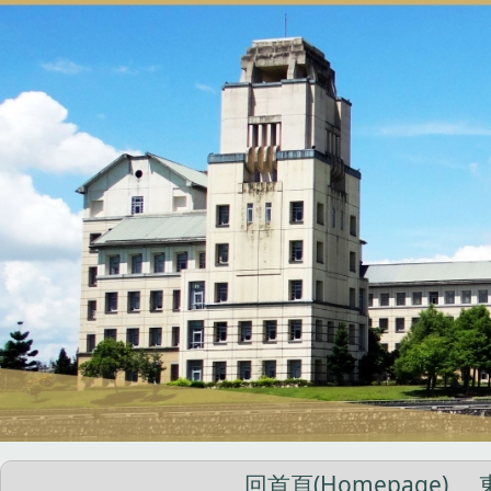
跳
到
主
要
內
容
區
回首頁(Homepage)