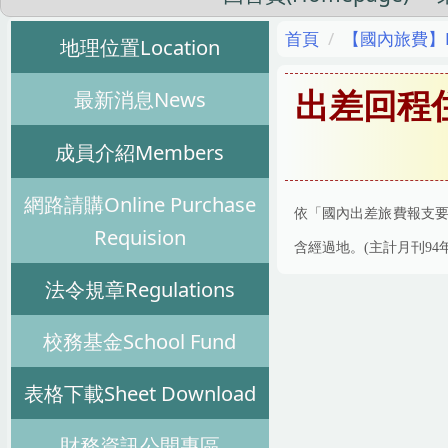
首頁
【國內旅費】Dome
地理位置Location
最新消息News
出差回程
成員介紹Members
網路請購Online Purchase
依「國內出差旅費報支
Requision
含經過地。
(
主計月刊
94
法令規章Regulations
校務基金School Fund
表格下載Sheet Download
財務資訊公開專區