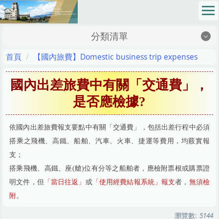
跳
到
主
分類清單
要
內
地理位置Location
首頁
【國內旅費】Domestic business trip expenses
容
區
最新消息News
國內出差旅費中有關「交通費」，
成員介紹Members
是否應檢據?
網路請購Online Purchase Requision
依國內出差旅費報支要點中有關「交通費」，
包括出差行程中必須
法令規章Regulations
搭乘之飛機、高鐵、船舶、汽車、火車、捷運等費用，均覈實報
支；
校務基金School Fund
搭乘飛機、高鐵、座(艙)位有分等之船舶者，應檢附票根或購票證
表格下載Sheet Download
明文件，但
「當日往返」
或
「使用經費結報系統」報支
者，
無須檢
財務資訊公開專區Financial Information Zone
附
。
瀏覽數:
5144
SOP 標準作業程序 Standard Operating Procedures