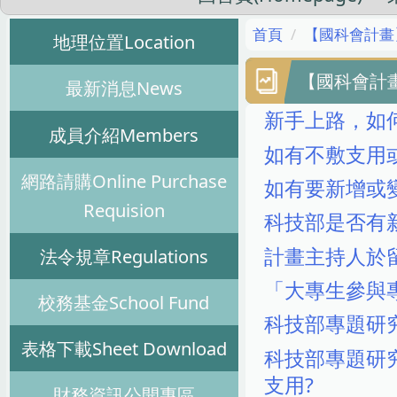
首頁
【國科會計畫】N
地理位置Location
【國科會計畫】
最新消息News
新手上路，如
成員介紹Members
如有不敷支用
網路請購Online Purchase
如有要新增或
Requision
科技部是否有
計畫主持人於
法令規章Regulations
「大專生參與
校務基金School Fund
科技部專題研
表格下載Sheet Download
科技部專題研
支用?
財務資訊公開專區