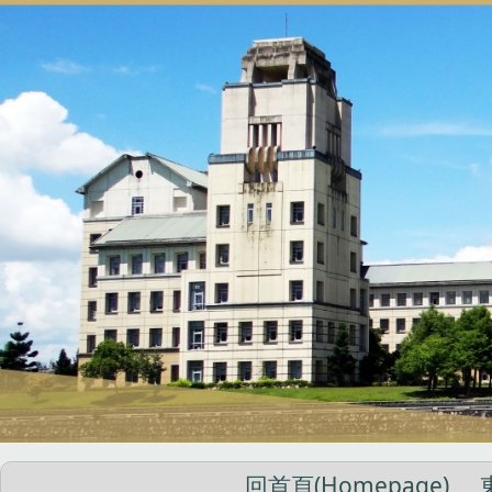
跳
到
主
要
內
容
區
回首頁(Homepage)