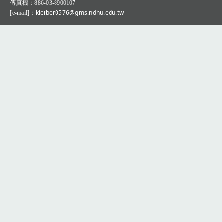
：
傳真機
886-03-8900107
：kleiber0576@gms.ndhu.edu.tw
[e-mail]
Q&A專區(Q＆A Zone)