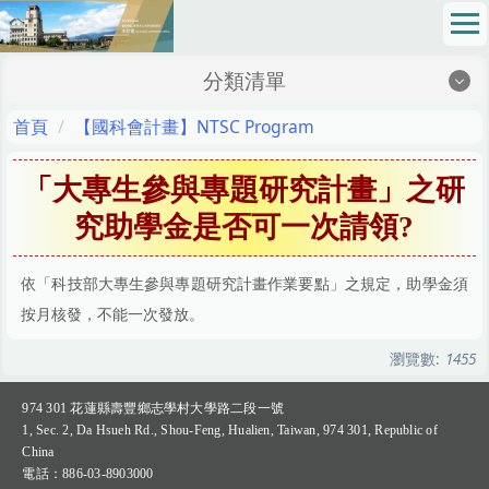
跳
到
主
分類清單
要
內
地理位置Location
首頁
【國科會計畫】NTSC Program
容
區
最新消息News
「大專生參與專題研究計畫」之研
成員介紹Members
究助學金是否可一次請領?
網路請購Online Purchase Requision
依「科技部大專生參與專題研究計畫作業要點」之規定，助學金須
法令規章Regulations
按月核發，不能一次發放。
校務基金School Fund
瀏覽數:
1455
表格下載Sheet Download
974 301
花蓮縣壽豐鄉志學村大學路二段一號
1, Sec. 2, Da Hsueh Rd., Shou-Feng, Hualien, Taiwan, 974 301, Republic of
財務資訊公開專區Financial Information Zone
China
：
電話
886-03-8903000
SOP 標準作業程序 Standard Operating Procedures