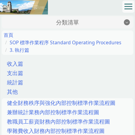
跳
到
主
分類清單
要
內
地理位置Location
首頁
容
SOP 標準作業程序 Standard Operating Procedures
區
最新消息News
3. 執行篇
成員介紹Members
收入篇
網路請購Online Purchase Requision
支出篇
統計篇
法令規章Regulations
其他
校務基金School Fund
健全財務秩序與強化內部控制標準作業流程圖
表格下載Sheet Download
兼辦統計業務內部控制標準作業流程圖
教職員工薪資財務內部控制標準作業流程圖
財務資訊公開專區Financial Information Zone
學雜費收入財務內部控制標準作業流程圖
SOP 標準作業程序 Standard Operating Procedures