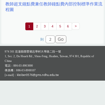
教師超支鐘點費兼任教師鐘點費內部控制標準作業流
程圖
Q&A專區(Q＆A Zone)
>
1
2
3
4
5
6
Go
到
974 301
花蓮縣壽豐鄉志學村大學路二段一號
1, Sec. 2, Da Hsueh Rd., Shou-Feng, Hualien, Taiwan, 974 301, Republic of
China
：
電話
886-03-8903000
：
傳真機
886-03-8900107
：kleiber0576@gms.ndhu.edu.tw
[e-mail]