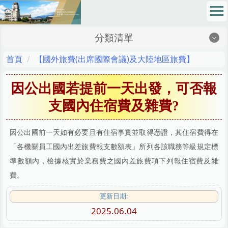
跳
到
主
分類清單
要
內
地理位置Location
首頁
【國外旅費(出席國際會議)及大陸地區旅費】
容
區
最新消息News
因公出國若提前一天出發，可否報
成員介紹Members
支國內住宿費及雜費?
網路請購Online Purchase Requision
因公出國前一天如有必要且有住宿事實並取得憑證，其住宿費得在
法令規章Regulations
「各機關員工國內出差旅費報支數額表」所列各該職務等級規定標
準數額內，檢據核實於業務費之國內差旅費項下列報住宿費及雜
校務基金School Fund
費。
表格下載Sheet Download
更新日期:
財務資訊公開專區Financial Information Zone
2025.06.04
SOP 標準作業程序 Standard Operating Procedures