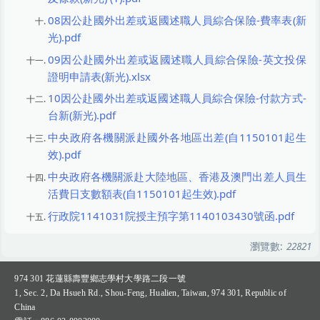
08因公赴國外出差或返國述職人員綜合保險-費率表(新
光).pdf
09因公赴國外出差或返國述職人員綜合保險-英文投保
證明申請表(新光).xlsx
10因公赴國外出差或返國述職人員綜合保險-付款方式-
台新(新光).pdf
中央政府各機關派赴國外各地區出差(自1150101起生
效).pdf
中央政府各機關派赴大陸地區、香港及澳門出差人員生
活費日支數額表(自1150101起生效).pdf
行政院1141031院授主預字第1140103430號函.pdf
瀏覽數:
22821
974 301
花蓮縣壽豐鄉志學村大學路二段一號
1, Sec. 2, Da Hsueh Rd., Shou-Feng, Hualien, Taiwan, 974 301, Republic of
China