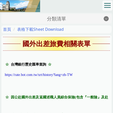
跳
到
主
分類清單
要
內
地理位置Location
首頁
表格下載Sheet Download
容
區
最新消息News
國外出差旅費相關表單
成員介紹Members
網路請購Online Purchase Requision
☆
台灣銀行歷史匯率查詢
☆
法令規章Regulations
https://rate.bot.com.tw/xrt/history?lang=zh-TW
校務基金School Fund
表格下載Sheet Download
☆
因公赴國外出差及返國述職人員綜合保險(包含『一般險』及赴
財務資訊公開專區Financial Information Zone
SOP 標準作業程序 Standard Operating Procedures