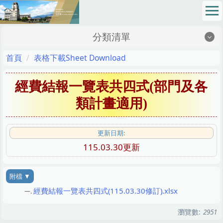
跳
到
主
分類清單
要
內
地理位置Location
首頁
表格下載Sheet Download
容
區
最新消息News
經費結報一覽表共四式(部門及各
成員介紹Members
類計畫適用)
網路請購Online Purchase Requision
更新日期:
法令規章Regulations
115.03.30更新
校務基金School Fund
表格下載Sheet Download
經費結報一覽表共四式(115.03.30修訂).xlsx
財務資訊公開專區Financial Information Zone
瀏覽數:
2951
SOP 標準作業程序 Standard Operating Procedures